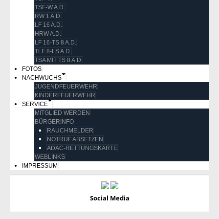
TSF-W A.D.
RW 1 A.D.
LF 16 A.D.
HRW A.D.
LF 16-TS 8 A.D.
TLF 8-LS A.D.
TSA MIT TS 8 A.D.
FOTOS
NACHWUCHS
JUGENDFEUERWEHR
KINDERFEUERWEHR
SERVICE
MITGLIED WERDEN
BÜRGERINFO
RAUCHMELDER
NOTRUF ABSETZEN
ADAC-RETTUNGSKARTE
WEBLINKS
IMPRESSUM
Social Media