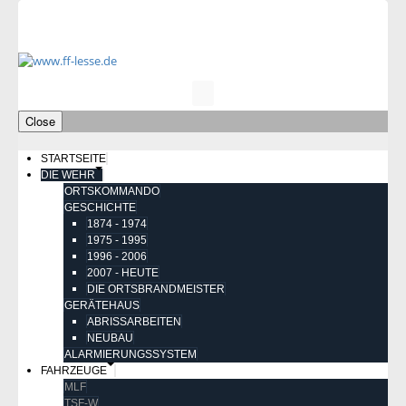
Close
STARTSEITE
DIE WEHR
ORTSKOMMANDO
GESCHICHTE
1874 - 1974
1975 - 1995
1996 - 2006
2007 - HEUTE
DIE ORTSBRANDMEISTER
GERÄTEHAUS
ABRISSARBEITEN
NEUBAU
ALARMIERUNGSSYSTEM
FAHRZEUGE
MLF
TSF-W