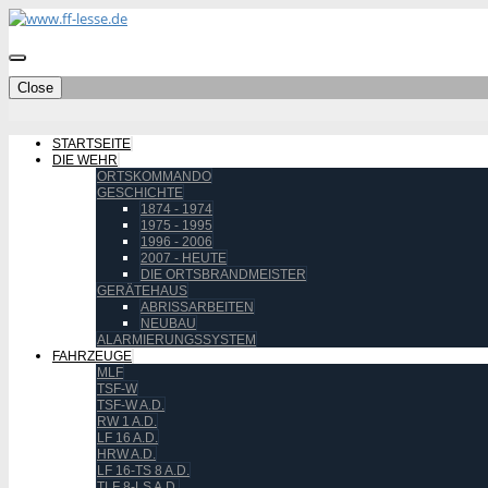
Close
STARTSEITE
DIE WEHR
ORTSKOMMANDO
GESCHICHTE
1874 - 1974
1975 - 1995
1996 - 2006
2007 - HEUTE
DIE ORTSBRANDMEISTER
GERÄTEHAUS
ABRISSARBEITEN
NEUBAU
ALARMIERUNGSSYSTEM
FAHRZEUGE
MLF
TSF-W
TSF-W A.D.
RW 1 A.D.
LF 16 A.D.
HRW A.D.
LF 16-TS 8 A.D.
TLF 8-LS A.D.