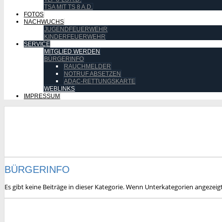
TSA MIT TS 8 A.D.
FOTOS
NACHWUCHS
JUGENDFEUERWEHR
KINDERFEUERWEHR
SERVICE
MITGLIED WERDEN
BÜRGERINFO
RAUCHMELDER
NOTRUF ABSETZEN
ADAC-RETTUNGSKARTE
WEBLINKS
IMPRESSUM
BÜRGERINFO
Es gibt keine Beiträge in dieser Kategorie. Wenn Unterkategorien angezeig