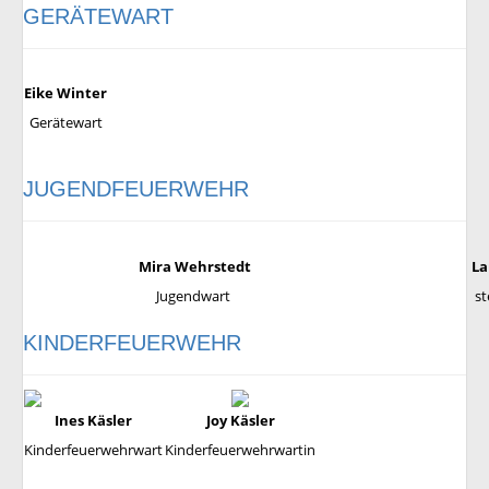
GERÄTEWART
Eike Winter
Gerätewart
JUGENDFEUERWEHR
Mira Wehrstedt
La
Jugendwart
st
KINDERFEUERWEHR
Ines Käsler
Joy Käsler
Kinderfeuerwehrwart
Kinderfeuerwehrwartin