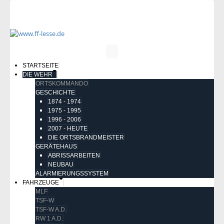
STARTSEITE
DIE WEHR
ORTSKOMMANDO
GESCHICHTE
1874 - 1974
1975 - 1995
1996 - 2006
2007 - HEUTE
DIE ORTSBRANDMEISTER
GERÄTEHAUS
ABRISSARBEITEN
NEUBAU
ALARMIERUNGSSYSTEM
FAHRZEUGE
MLF
TSF-W
TSF-W A.D.
RW 1 A.D.