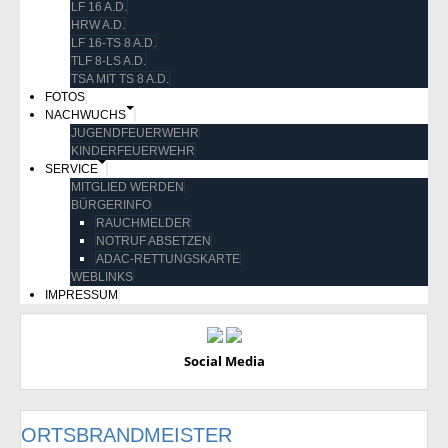
LF 16 A.D.
HRW A.D.
LF 16-TS 8 A.D.
TLF 8-LS A.D.
TSA MIT TS 8 A.D.
FOTOS
NACHWUCHS
JUGENDFEUERWEHR
KINDERFEUERWEHR
SERVICE
MITGLIED WERDEN
BÜRGERINFO
RAUCHMELDER
NOTRUF ABSETZEN
ADAC-RETTUNGSKARTE
WEBLINKS
IMPRESSUM
Social Media
ORTSBRANDMEISTER