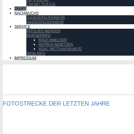
TSA MIT TS 8 A.D.
FOTOS
NACHWUCHS
JUGENDFEUERWEHR
KINDERFEUERWEHR
SERVICE
MITGLIED WERDEN
BÜRGERINFO
RAUCHMELDER
NOTRUF ABSETZEN
ADAC-RETTUNGSKARTE
WEBLINKS
IMPRESSUM
FOTOSTRECKE DER LETZTEN JAHRE