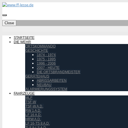
Close
STARTSEITE
DIE WEHR
ORTSKOMMANDO
GESCHICHTE
1874 - 1974
1975 - 1995
1996 - 2006
2007 - HEUTE
DIE ORTSBRANDMEISTER
GERÄTEHAUS
ABRISSARBEITEN
NEUBAU
ALARMIERUNGSSYSTEM
FAHRZEUGE
MLF
TSF-W
TSF-W A.D.
RW 1 A.D.
LF 16 A.D.
HRW A.D.
LF 16-TS 8 A.D.
TLF 8-LS A.D.