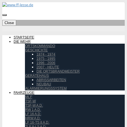
Close
STARTSEITE
DIE WEHR
ORTSKOMMANDO
GESCHICHTE
1874 - 1974
1975 - 1995
1996 - 2006
2007 - HEUTE
DIE ORTSBRANDMEISTER
GERÄTEHAUS
ABRISSARBEITEN
NEUBAU
ALARMIERUNGSSYSTEM
FAHRZEUGE
MLF
TSF-W
TSF-W A.D.
RW 1 A.D.
LF 16 A.D.
HRW A.D.
LF 16-TS 8 A.D.
TLF 8-LS A.D.