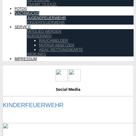
TSA MIT TS 8 A.D.
FOTOS
NACHWUCHS
JUGENDFEUERWEHR
KINDERFEUERWEHR
SERVICE
MITGLIED WERDEN
BÜRGERINFO
RAUCHMELDER
NOTRUF ABSETZEN
ADAC-RETTUNGSKARTE
WEBLINKS
IMPRESSUM
Social Media
KINDERFEUERWEHR