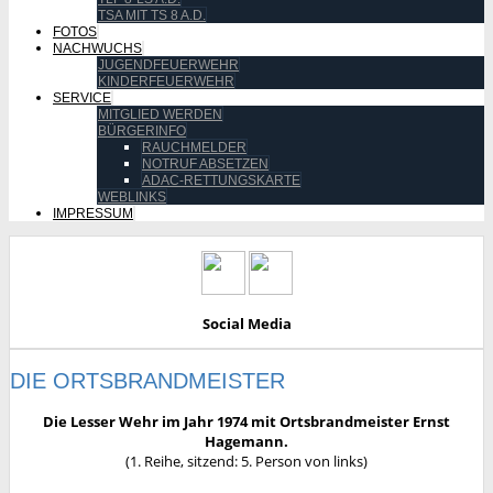
TSA MIT TS 8 A.D.
FOTOS
NACHWUCHS
JUGENDFEUERWEHR
KINDERFEUERWEHR
SERVICE
MITGLIED WERDEN
BÜRGERINFO
RAUCHMELDER
NOTRUF ABSETZEN
ADAC-RETTUNGSKARTE
WEBLINKS
IMPRESSUM
Social Media
DIE ORTSBRANDMEISTER
Die Lesser Wehr im Jahr 1974 mit Ortsbrandmeister Ernst
Hagemann.
(1. Reihe, sitzend: 5. Person von links)