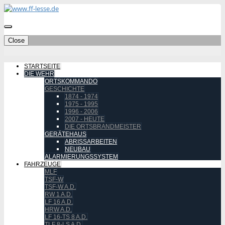
Close
STARTSEITE
DIE WEHR
ORTSKOMMANDO
GESCHICHTE
1874 - 1974
1975 - 1995
1996 - 2006
2007 - HEUTE
DIE ORTSBRANDMEISTER
GERÄTEHAUS
ABRISSARBEITEN
NEUBAU
ALARMIERUNGSSYSTEM
FAHRZEUGE
MLF
TSF-W
TSF-W A.D.
RW 1 A.D.
LF 16 A.D.
HRW A.D.
LF 16-TS 8 A.D.
TLF 8-LS A.D.