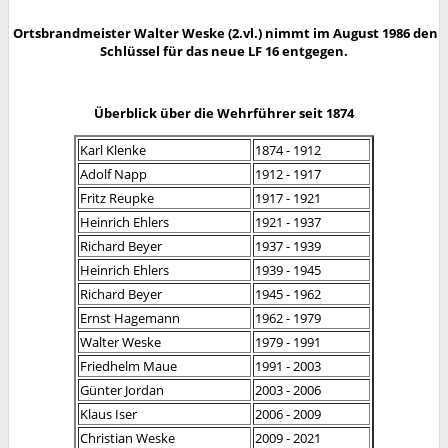
Ortsbrandmeister Walter Weske (2.vl.) nimmt im August 1986 den
Schlüssel für das neue LF 16 entgegen.
Überblick über die Wehrführer seit 1874
Karl Klenke
1874 - 1912
Adolf Napp
1912 - 1917
Fritz Reupke
1917 - 1921
Heinrich Ehlers
1921 - 1937
Richard Beyer
1937 - 1939
Heinrich Ehlers
1939 - 1945
Richard Beyer
1945 - 1962
Ernst Hagemann
1962 - 1979
Walter Weske
1979 - 1991
Friedhelm Maue
1991 - 2003
Günter Jordan
2003 - 2006
Klaus Iser
2006 - 2009
Christian Weske
2009 - 2021