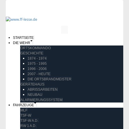
STARTSEITE
DIE WEHR
ORTSKOMMANDO
GESCHICHTE
1874 - 1974
1975 - 1995
1996 - 2006
2007 - HEUTE
DIE ORTSBRANDMEISTER
GERÄTEHAUS
ABRISSARBEITEN
NEUBAU
ALARMIERUNGSSYSTEM
FAHRZEUGE
MLF
TSF-W
TSF-W A.D.
RW 1 A.D.