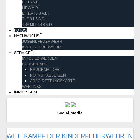
LF 16 A.D.
HRW A.D.
LF 16-TS 8 A.D.
TLF 8-LS A.D.
TSA MIT TS 8 A.D.
FOTOS
NACHWUCHS
JUGENDFEUERWEHR
KINDERFEUERWEHR
SERVICE
MITGLIED WERDEN
BÜRGERINFO
RAUCHMELDER
NOTRUF ABSETZEN
ADAC-RETTUNGSKARTE
WEBLINKS
IMPRESSUM
Social Media
WETTKAMPF DER KINDERFEUERWEHR IN