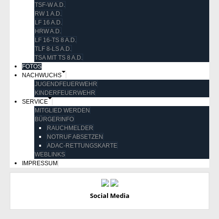
TSF-W A.D.
RW 1 A.D.
LF 16 A.D.
HRW A.D.
LF 16-TS 8 A.D.
TLF 8-LS A.D.
TSA MIT TS 8 A.D.
FOTOS
NACHWUCHS
JUGENDFEUERWEHR
KINDERFEUERWEHR
SERVICE
MITGLIED WERDEN
BÜRGERINFO
RAUCHMELDER
NOTRUF ABSETZEN
ADAC-RETTUNGSKARTE
WEBLINKS
IMPRESSUM
Social Media