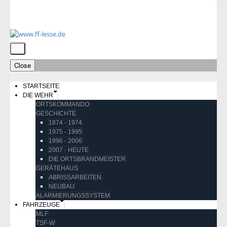
Close
STARTSEITE
DIE WEHR
ORTSKOMMANDO
GESCHICHTE
1874 - 1974
1975 - 1995
1996 - 2006
2007 - HEUTE
DIE ORTSBRANDMEISTER
GERÄTEHAUS
ABRISSARBEITEN
NEUBAU
ALARMIERUNGSSYSTEM
FAHRZEUGE
MLF
TSF-W